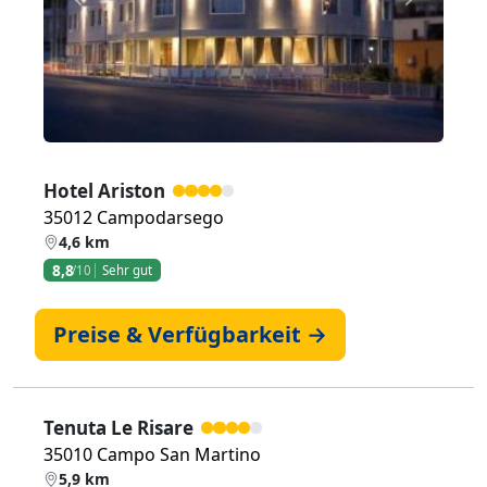
Zurück
Weiter
Hotel Ariston
35012 Campodarsego
4,6 km
8,8
/10
Sehr gut
Preise & Verfügbarkeit →
Tenuta Le Risare
35010 Campo San Martino
5,9 km