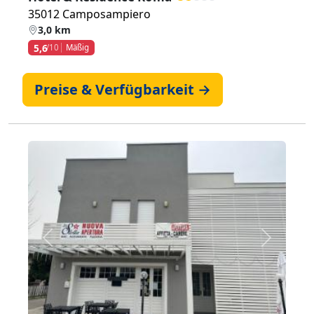
35012 Camposampiero
3,0 km
5,6
/10
Mäßig
Preise & Verfügbarkeit →
Zurück
Weiter