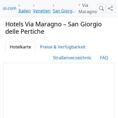
Via
lpoi.com
Suche
Teil
Italien
Venetien
San Giorgio delle Pertiche
Maragno
Hotels Via Maragno – San Giorgio
delle Pertiche
Hotelkarte
Preise & Verfügbarkeit
Straßenverzeichnis
FAQ