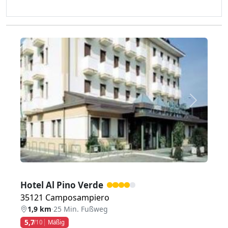
Zurück
Weiter
Hotel Al Pino Verde
35121 Camposampiero
1,9 km
·
25 Min. Fußweg
5,7
/10
Mäßig