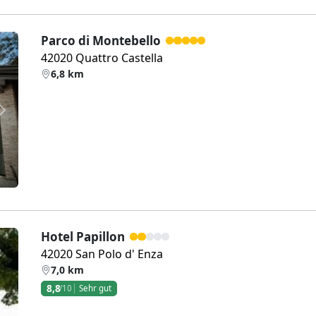
Parco di Montebello
42020 Quattro Castella
6,8 km
Weiter
Hotel Papillon
42020 San Polo d' Enza
7,0 km
8,8
/10
Sehr gut
Weiter