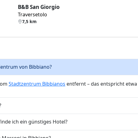
B&B San Giorgio
Traversetolo
7,5 km
s Zentrum von Bibbiano?
 vom
Stadtzentrum Bibbianos
entfernt – das entspricht etwa
?
nde ich ein günstiges Hotel?