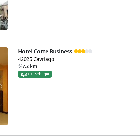
Hotel Corte Business
42025 Cavriago
7,2 km
8,3
/10
Sehr gut
Weiter