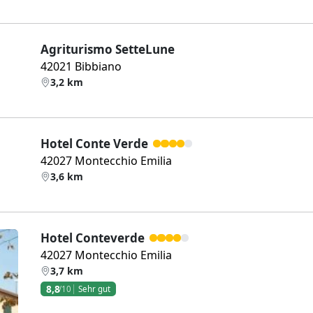
Agriturismo SetteLune
42021 Bibbiano
3,2 km
Hotel Conte Verde
42027 Montecchio Emilia
3,6 km
Hotel Conteverde
42027 Montecchio Emilia
3,7 km
8,8
/10
Sehr gut