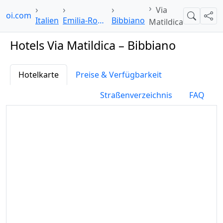
Via
lpoi.com
Suche
Teil
Italien
Emilia-Romagna
Bibbiano
Matildica
Hotels Via Matildica – Bibbiano
Hotelkarte
Preise & Verfügbarkeit
Straßenverzeichnis
FAQ