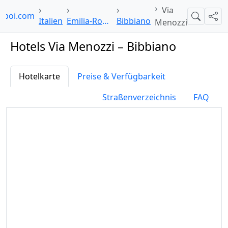
Via
elpoi.com
Suche
Teil
Italien
Emilia-Romagna
Bibbiano
Menozzi
Hotels Via Menozzi – Bibbiano
Hotelkarte
Preise & Verfügbarkeit
Straßenverzeichnis
FAQ