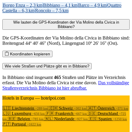
Borgo Enza – 2,3 km
Bibbiano – 4,1 km
Barco – 4,9 km
Quattro
Castella – 6,3 km
Roncolo – 7,5 km
Wie lauten die GPS-Koordinaten der Via Molino della Civica in
Bibbiano?
Die GPS-Koordinaten der Via Molino della Civica in Bibbiano sind:
Breitengrad 44º 40' 46'' (Nord), Längengrad 10º 26' 16'' (Ost).
Koordinaten kopieren
Wie viele Straßen und Plätze gibt es in Bibbiano?
In Bibbiano sind insgesamt
465
Straßen und Plätze im Verzeichnis
erfasst. Die Via Molino della Civica ist eine davon.
Das vollständige
Straßenverzeichnis Bibbiano ist hier abrufbar.
Hotels in Europa — hotelpoi.com
🇱🇮 Liechtenstein
🇨🇭 Schweiz
🇦🇹 Österreich
~289 km
~302 km
~371 km
🇱🇺 Luxemburg
🇫🇷 Frankreich
🇩🇪 Deutschland
~656 km
~667 km
~725
🇧🇪 Belgien
🇳🇱 Niederlande
🇪🇸 Spanien
km
~785 km
~927 km
~1250 km
🇵🇹 Portugal
~1622 km