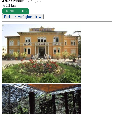
43023 Montechiarugolo
6,2 km
10,0
/10
Exzellent
Preise & Verfügbarkeit →