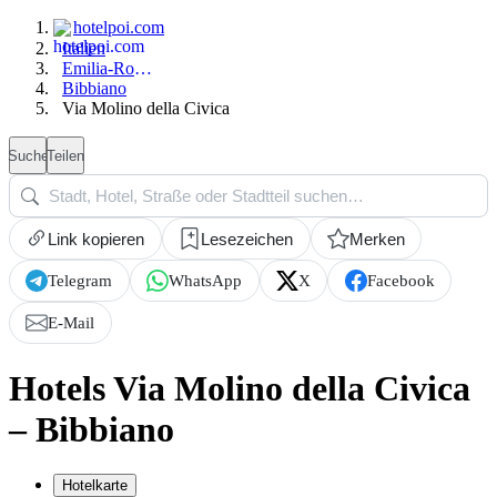
hotelpoi.com
Italien
Emilia-Romagna
Bibbiano
Via Molino della Civica
Suche
Teilen
Link kopieren
Lesezeichen
Merken
Telegram
WhatsApp
X
Facebook
E-Mail
Hotels Via Molino della Civica
– Bibbiano
Hotelkarte