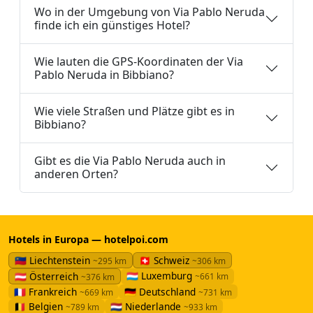
Wo in der Umgebung von Via Pablo Neruda
finde ich ein günstiges Hotel?
Wie lauten die GPS-Koordinaten der Via
Pablo Neruda in Bibbiano?
Wie viele Straßen und Plätze gibt es in
Bibbiano?
Gibt es die Via Pablo Neruda auch in
anderen Orten?
Hotels in Europa — hotelpoi.com
🇱🇮 Liechtenstein
🇨🇭 Schweiz
~295 km
~306 km
🇱🇺 Luxemburg
🇦🇹 Österreich
~661 km
~376 km
🇫🇷 Frankreich
🇩🇪 Deutschland
~669 km
~731 km
🇧🇪 Belgien
🇳🇱 Niederlande
~789 km
~933 km