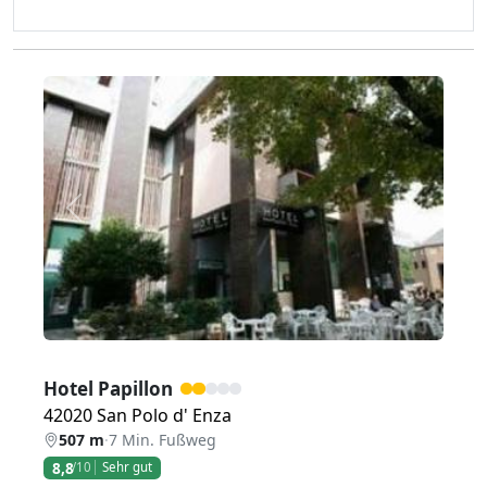
Zurück
Weiter
Hotel Papillon
42020 San Polo d' Enza
507 m
·
7 Min. Fußweg
8,8
/10
Sehr gut