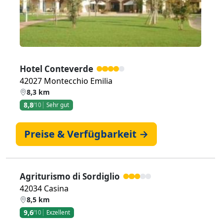
Hotel Conteverde
42027 Montecchio Emilia
8,3 km
8,8
/10
Sehr gut
Preise & Verfügbarkeit →
Agriturismo di Sordiglio
42034 Casina
8,5 km
9,6
/10
Exzellent