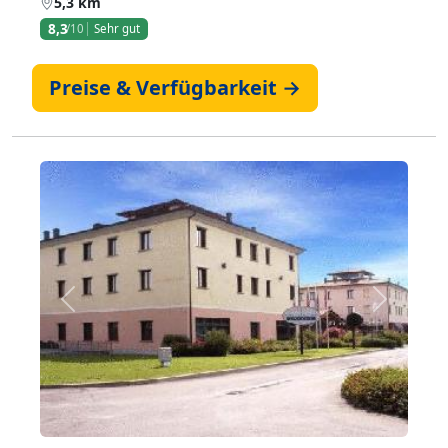
5,3 km
8,3
/10
Sehr gut
Preise & Verfügbarkeit →
Zurück
Weiter