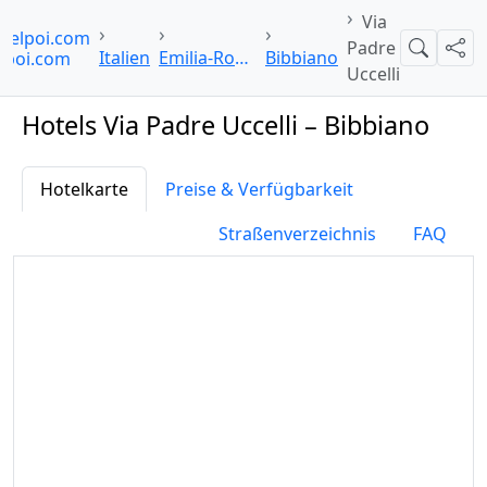
Via
telpoi.com
Padre
Suche
Teil
Italien
Emilia-Romagna
Bibbiano
Uccelli
Hotels Via Padre Uccelli – Bibbiano
Hotelkarte
Preise & Verfügbarkeit
Straßenverzeichnis
FAQ