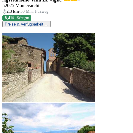
52025 Montevarchi
2,3 km
·
30 Min. Fußweg
8,4
/10
Sehr gut
Preise & Verfügbarkeit →