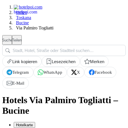
hotelpoi.com
Italien
Toskana
Bucine
Via Palmiro Togliatti
Suche
Teilen
Link kopieren
Lesezeichen
Merken
Telegram
WhatsApp
X
Facebook
E-Mail
Hotels Via Palmiro Togliatti –
Bucine
Hotelkarte