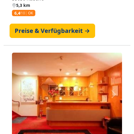
5,3 km
6,4
/10
OK
Preise & Verfügbarkeit →
Zurück
Weiter