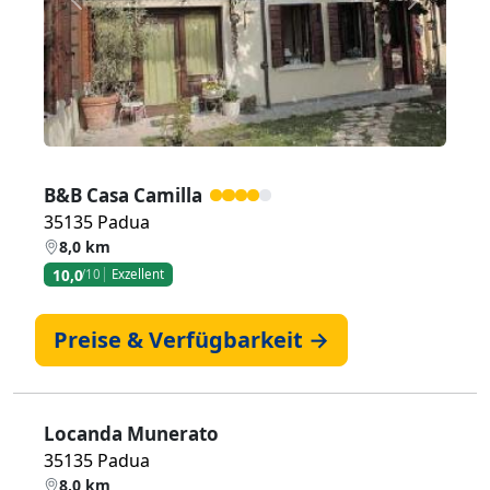
Zurück
Weiter
B&B Casa Camilla
35135 Padua
8,0 km
10,0
/10
Exzellent
Preise & Verfügbarkeit →
Locanda Munerato
35135 Padua
8,0 km