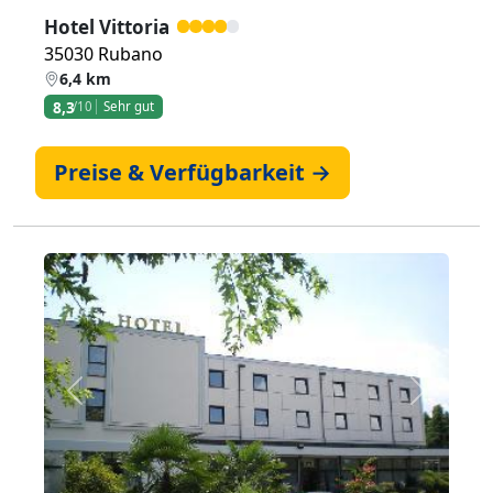
Hotel Vittoria
35030 Rubano
6,4 km
8,3
/10
Sehr gut
Preise & Verfügbarkeit →
Zurück
Weiter