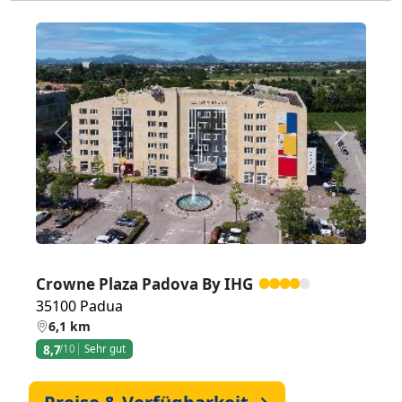
Zurück
Weiter
Crowne Plaza Padova By IHG
35100 Padua
6,1 km
8,7
/10
Sehr gut