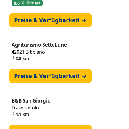
8,8
/10
Sehr gut
Preise & Verfügbarkeit →
Agriturismo SetteLune
42021 Bibbiano
2,8 km
Preise & Verfügbarkeit →
B&B San Giorgio
Traversetolo
4,1 km