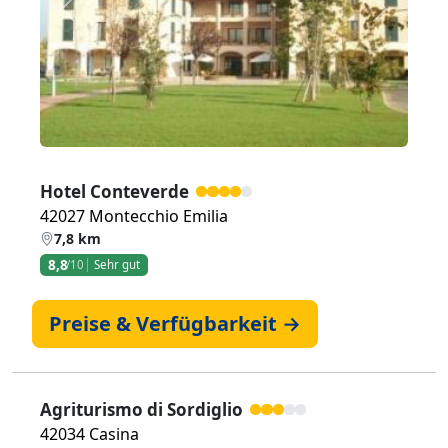
Zurück
Weiter
Hotel Conteverde
42027 Montecchio Emilia
7,8 km
8,8
/10
Sehr gut
Preise & Verfügbarkeit →
Agriturismo di Sordiglio
42034 Casina