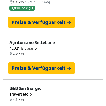
1,1 km
·
15 Min. Fußweg
8,8
/10
Sehr gut
Preise & Verfügbarkeit →
Agriturismo SetteLune
42021 Bibbiano
2,9 km
Preise & Verfügbarkeit →
B&B San Giorgio
Traversetolo
4,1 km