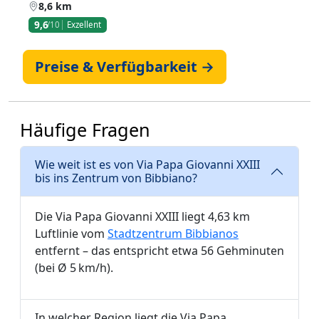
8,6 km
9,6
/10
Exzellent
Preise & Verfügbarkeit →
Häufige Fragen
Wie weit ist es von Via Papa Giovanni XXIII
bis ins Zentrum von Bibbiano?
Die Via Papa Giovanni XXIII liegt 4,63 km
Luftlinie vom
Stadtzentrum Bibbianos
entfernt – das entspricht etwa 56 Gehminuten
(bei Ø 5 km/h).
In welcher Region liegt die Via Papa