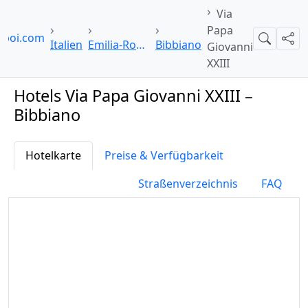
Via
Papa
lpoi.com
Suche
Teil
Italien
Emilia-Romagna
Bibbiano
Giovanni
XXIII
Hotels Via Papa Giovanni XXIII –
Bibbiano
Hotelkarte
Preise & Verfügbarkeit
Straßenverzeichnis
FAQ