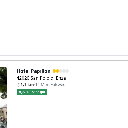
Hotel Papillon
42020 San Polo d' Enza
1,1 km
·
14 Min. Fußweg
8,8
/10
Sehr gut
Weiter