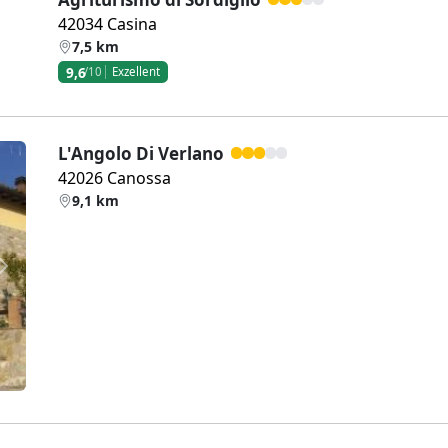
42034 Casina
7,5 km
9,6
/10
Exzellent
L'Angolo Di Verlano
42026 Canossa
9,1 km
Weiter