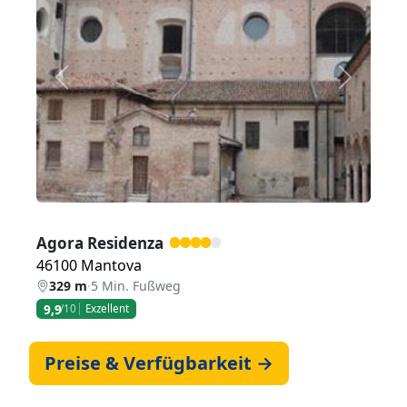
Zurück
Weiter
Agora Residenza
46100 Mantova
329 m
·
5 Min. Fußweg
9,9
/10
Exzellent
Preise & Verfügbarkeit →