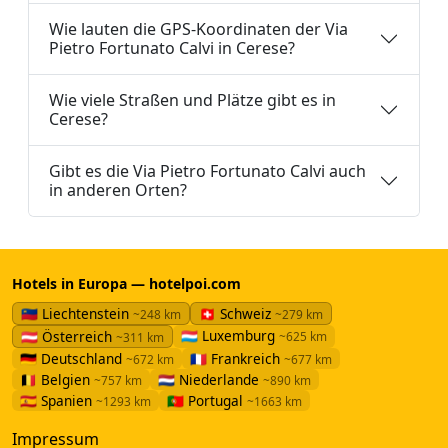
Wie lauten die GPS-Koordinaten der Via
Pietro Fortunato Calvi in Cerese?
Wie viele Straßen und Plätze gibt es in
Cerese?
Gibt es die Via Pietro Fortunato Calvi auch
in anderen Orten?
Hotels in Europa — hotelpoi.com
🇱🇮 Liechtenstein
🇨🇭 Schweiz
~248 km
~279 km
🇱🇺 Luxemburg
🇦🇹 Österreich
~625 km
~311 km
🇩🇪 Deutschland
🇫🇷 Frankreich
~672 km
~677 km
🇧🇪 Belgien
🇳🇱 Niederlande
~757 km
~890 km
🇪🇸 Spanien
🇵🇹 Portugal
~1293 km
~1663 km
Impressum