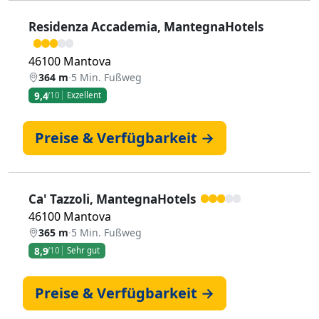
Residenza Accademia, MantegnaHotels
46100 Mantova
364 m
·
5 Min. Fußweg
9,4
/10
Exzellent
Preise & Verfügbarkeit →
Ca' Tazzoli, MantegnaHotels
46100 Mantova
365 m
·
5 Min. Fußweg
8,9
/10
Sehr gut
Preise & Verfügbarkeit →