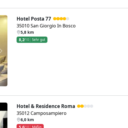
Hotel Posta 77
35010 San Giorgio In Bosco
5,8 km
8,2
/10
Sehr gut
Weiter
Hotel & Residence Roma
35012 Camposampiero
6,0 km
5,6
/10
Mäßig