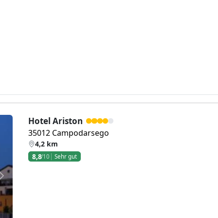
Hotel Ariston
35012 Campodarsego
4,2 km
8,8
/10
Sehr gut
Weiter