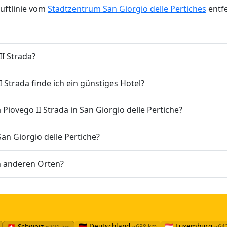
Luftlinie vom
Stadtzentrum San Giorgio delle Pertiches
entfe
II Strada?
Strada finde ich ein günstiges Hotel?
Piovego II Strada in San Giorgio delle Pertiche?
San Giorgio delle Pertiche?
in anderen Orten?
🇩🇪 Deutschland
🇱🇺 Luxemburg
🇨🇭 Schweiz
~638 km
~64
~321 km