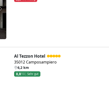
Weiter
Al Tezzon Hotel
35012 Camposampiero
6,2 km
8,8
/10
Sehr gut
Weiter