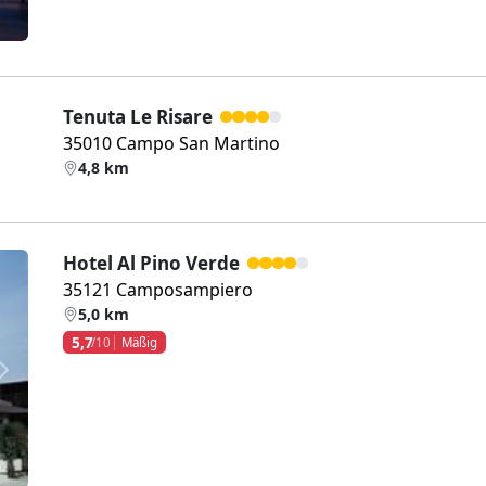
Tenuta Le Risare
35010 Campo San Martino
4,8 km
Hotel Al Pino Verde
35121 Camposampiero
5,0 km
5,7
/10
Mäßig
Weiter