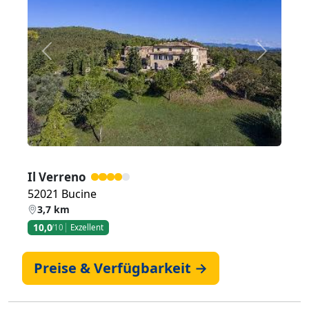
Zurück
Weiter
Il Verreno
52021 Bucine
3,7 km
10,0
/10
Exzellent
Preise & Verfügbarkeit →