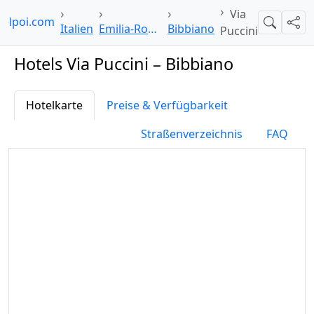
Via
telpoi.com
Suche
Teil
Italien
Emilia-Romagna
Bibbiano
Puccini
Hotels Via Puccini – Bibbiano
Hotelkarte
Preise & Verfügbarkeit
Straßenverzeichnis
FAQ