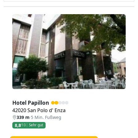
Zurück
Weiter
Hotel Papillon
42020 San Polo d' Enza
339 m
·
5 Min. Fußweg
8,8
/10
Sehr gut