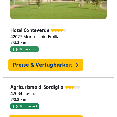
Hotel Conteverde
42027 Montecchio Emilia
8,3 km
8,8
/10
Sehr gut
Preise & Verfügbarkeit →
Agriturismo di Sordiglio
42034 Casina
8,8 km
9,6
/10
Exzellent