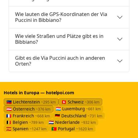
Wie lauten die GPS-Koordinaten der Via
Puccini in Bibbiano?
Wie viele Straßen und Plätze gibt es in
Bibbiano?
Gibt es die Via Puccini auch in anderen
Orten?
Hotels in Europa — hotelpoi.com
🇱🇮 Liechtenstein
🇨🇭 Schweiz
~295 km
~306 km
🇱🇺 Luxemburg
🇦🇹 Österreich
~661 km
~376 km
🇫🇷 Frankreich
🇩🇪 Deutschland
~668 km
~731 km
🇧🇪 Belgien
🇳🇱 Niederlande
~789 km
~932 km
🇪🇸 Spanien
🇵🇹 Portugal
~1247 km
~1620 km