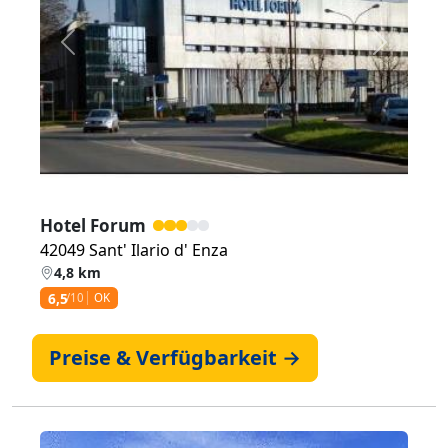
Zurück
Weiter
Hotel Forum
42049 Sant' Ilario d' Enza
4,8 km
6,5
/10
OK
Preise & Verfügbarkeit →