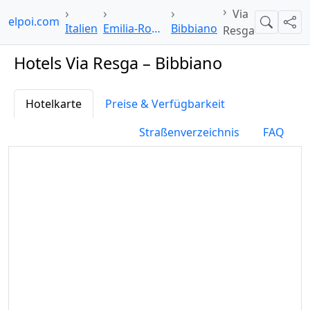
Via
otelpoi.com
Suche
Teil
Italien
Emilia-Romagna
Bibbiano
Resga
Hotels Via Resga – Bibbiano
Hotelkarte
Preise & Verfügbarkeit
Straßenverzeichnis
FAQ