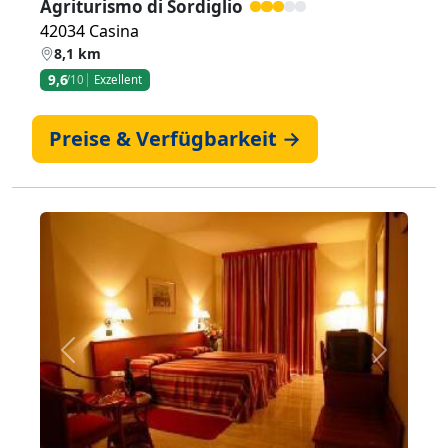
Agriturismo di Sordiglio
42034 Casina
8,1 km
9,6
/10
Exzellent
Preise & Verfügbarkeit →
Zurück
Weiter