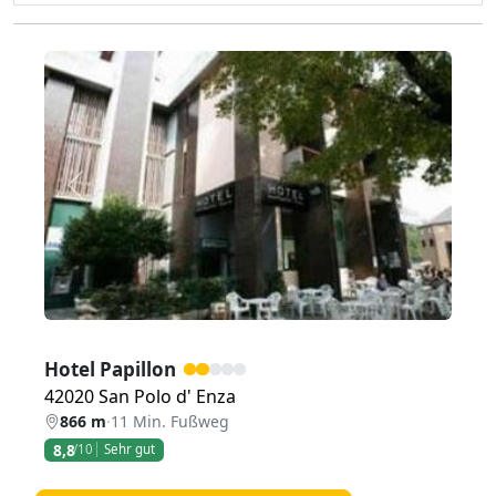
Zurück
Weiter
Hotel Papillon
42020 San Polo d' Enza
866 m
·
11 Min. Fußweg
8,8
/10
Sehr gut