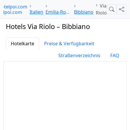
Via
hotelpoi.com
Suche
Teil
Italien
Emilia-Romagna
Bibbiano
Riolo
Hotels Via Riolo – Bibbiano
Hotelkarte
Preise & Verfügbarkeit
Straßenverzeichnis
FAQ