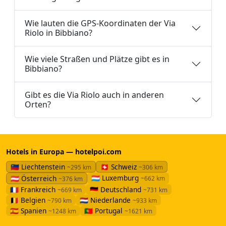
Wie lauten die GPS-Koordinaten der Via
Riolo in Bibbiano?
Wie viele Straßen und Plätze gibt es in
Bibbiano?
Gibt es die Via Riolo auch in anderen
Orten?
Hotels in Europa — hotelpoi.com
🇱🇮 Liechtenstein
🇨🇭 Schweiz
~295 km
~306 km
🇱🇺 Luxemburg
🇦🇹 Österreich
~662 km
~376 km
🇫🇷 Frankreich
🇩🇪 Deutschland
~669 km
~731 km
🇧🇪 Belgien
🇳🇱 Niederlande
~790 km
~933 km
🇪🇸 Spanien
🇵🇹 Portugal
~1248 km
~1621 km