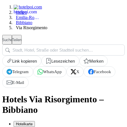
hotelpoi.com
Italien
Emilia-Romagna
Bibbiano
Via Risorgimento
Suche
Teilen
Link kopieren
Lesezeichen
Merken
Telegram
WhatsApp
X
Facebook
E-Mail
Hotels Via Risorgimento –
Bibbiano
Hotelkarte