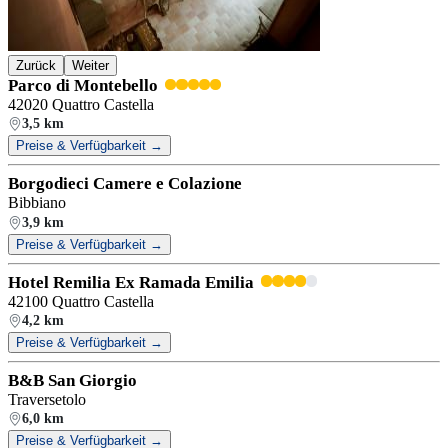
Zurück
Weiter
Parco di Montebello
42020 Quattro Castella
3,5 km
Preise & Verfügbarkeit →
Borgodieci Camere e Colazione
Bibbiano
3,9 km
Preise & Verfügbarkeit →
Hotel Remilia Ex Ramada Emilia
42100 Quattro Castella
4,2 km
Preise & Verfügbarkeit →
B&B San Giorgio
Traversetolo
6,0 km
Preise & Verfügbarkeit →