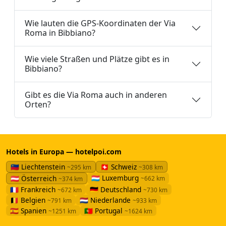
Wie lauten die GPS-Koordinaten der Via
Roma in Bibbiano?
Wie viele Straßen und Plätze gibt es in
Bibbiano?
Gibt es die Via Roma auch in anderen
Orten?
Hotels in Europa — hotelpoi.com
🇱🇮 Liechtenstein
🇨🇭 Schweiz
~295 km
~308 km
🇱🇺 Luxemburg
🇦🇹 Österreich
~662 km
~374 km
🇫🇷 Frankreich
🇩🇪 Deutschland
~672 km
~730 km
🇧🇪 Belgien
🇳🇱 Niederlande
~791 km
~933 km
🇪🇸 Spanien
🇵🇹 Portugal
~1251 km
~1624 km