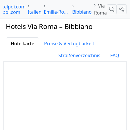
Via
otelpoi.com
Suche
Teil
Italien
Emilia-Romagna
Bibbiano
Roma
Hotels Via Roma – Bibbiano
Hotelkarte
Preise & Verfügbarkeit
Straßenverzeichnis
FAQ