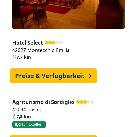
Hotel Select
42027 Montecchio Emilia
7,7 km
Preise & Verfügbarkeit →
Agriturismo di Sordiglio
42034 Casina
7,8 km
9,6
/10
Exzellent