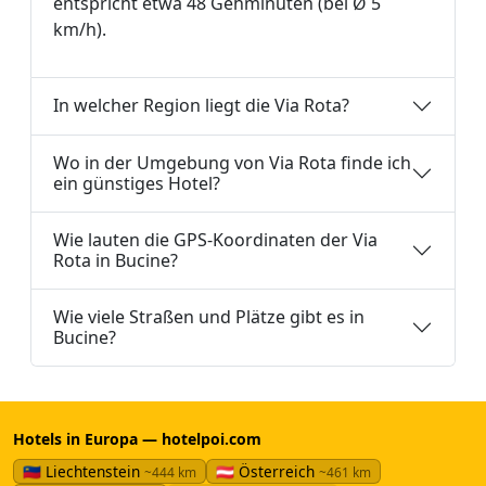
entspricht etwa 48 Gehminuten (bei Ø 5
km/h).
In welcher Region liegt die Via Rota?
Wo in der Umgebung von Via Rota finde ich
ein günstiges Hotel?
Wie lauten die GPS-Koordinaten der Via
Rota in Bucine?
Wie viele Straßen und Plätze gibt es in
Bucine?
Hotels in Europa — hotelpoi.com
🇱🇮 Liechtenstein
🇦🇹 Österreich
~444 km
~461 km