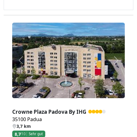
Zurück
Weiter
Crowne Plaza Padova By IHG
35100 Padua
3,7 km
8,7
/10
Sehr gut