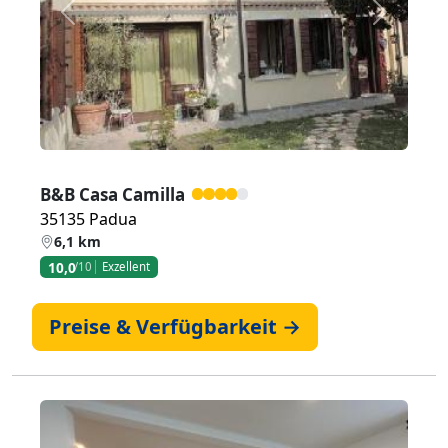
Zurück
Weiter
B&B Casa Camilla
35135 Padua
6,1 km
10,0
/10
Exzellent
Preise & Verfügbarkeit →