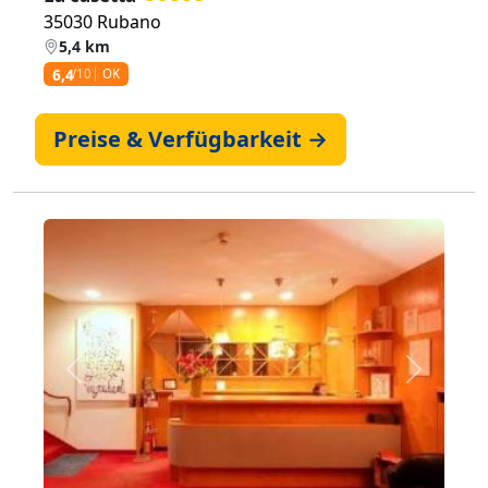
35030 Rubano
5,4 km
6,4
/10
OK
Preise & Verfügbarkeit →
Zurück
Weiter