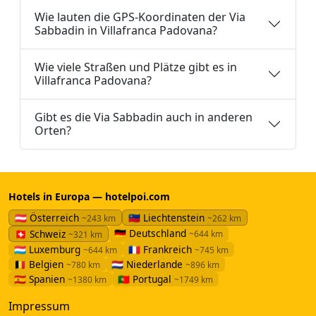
Wie lauten die GPS-Koordinaten der Via
Sabbadin in Villafranca Padovana?
Wie viele Straßen und Plätze gibt es in
Villafranca Padovana?
Gibt es die Via Sabbadin auch in anderen
Orten?
Hotels in Europa — hotelpoi.com
🇦🇹 Österreich
🇱🇮 Liechtenstein
~243 km
~262 km
🇩🇪 Deutschland
🇨🇭 Schweiz
~644 km
~321 km
🇱🇺 Luxemburg
🇫🇷 Frankreich
~644 km
~745 km
🇧🇪 Belgien
🇳🇱 Niederlande
~780 km
~896 km
🇪🇸 Spanien
🇵🇹 Portugal
~1380 km
~1749 km
Impressum