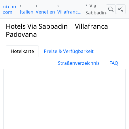
Via
lpoi.com
Suche
Teil
Italien
Venetien
Villafranca Padovana
Sabbadin
Hotels Via Sabbadin – Villafranca
Padovana
Hotelkarte
Preise & Verfügbarkeit
Straßenverzeichnis
FAQ