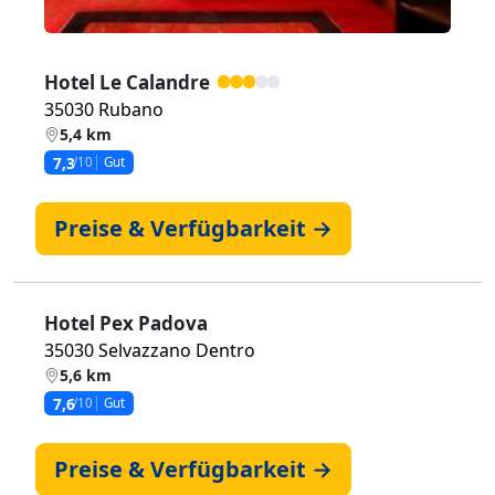
Hotel Le Calandre
35030 Rubano
5,4 km
7,3
/10
Gut
Preise & Verfügbarkeit →
Hotel Pex Padova
35030 Selvazzano Dentro
5,6 km
7,6
/10
Gut
Preise & Verfügbarkeit →