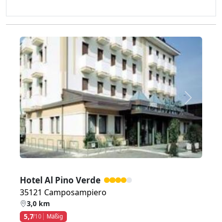
Zurück
Weiter
Hotel Al Pino Verde
35121 Camposampiero
3,0 km
5,7
/10
Mäßig