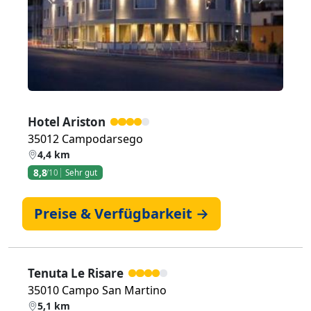
Zurück
Weiter
Hotel Ariston
35012 Campodarsego
4,4 km
8,8
/10
Sehr gut
Preise & Verfügbarkeit →
Tenuta Le Risare
35010 Campo San Martino
5,1 km