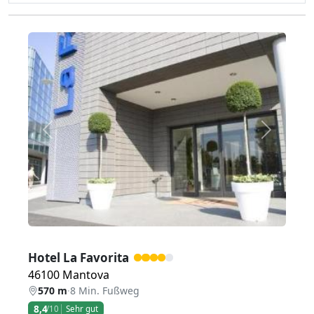
Zurück
Weiter
Hotel La Favorita
46100 Mantova
570 m
·
8 Min. Fußweg
8,4
/10
Sehr gut