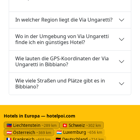
In welcher Region liegt die Via Ungaretti?
Wo in der Umgebung von Via Ungaretti
finde ich ein günstiges Hotel?
Wie lauten die GPS-Koordinaten der Via
Ungaretti in Bibbiano?
Wie viele Straßen und Plätze gibt es in
Bibbiano?
Hotels in Europa — hotelpoi.com
🇱🇮 Liechtenstein
🇨🇭 Schweiz
~289 km
~302 km
🇱🇺 Luxemburg
🇦🇹 Österreich
~656 km
~369 km
🇫🇷 Frankreich
🇩🇪 Deutschland
~668 km
~724 km