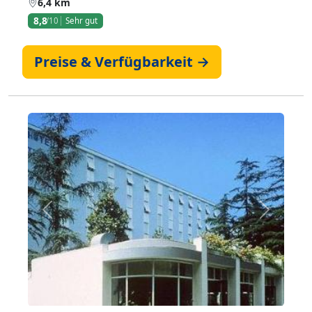
6,4 km
8,8
/10
Sehr gut
Preise & Verfügbarkeit →
Zurück
Weiter