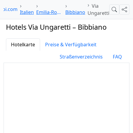
Via
lpoi.com
Suche
Teil
Italien
Emilia-Romagna
Bibbiano
Ungaretti
Hotels Via Ungaretti – Bibbiano
Hotelkarte
Preise & Verfügbarkeit
Straßenverzeichnis
FAQ