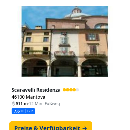
Zurück
Weiter
Scaravelli Residenza
46100 Mantova
911 m
·
12 Min. Fußweg
7,6
/10
Gut
Preise & Verfügbarkeit →