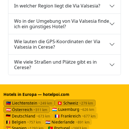
In welcher Region liegt die Via Valsesia?
Wo in der Umgebung von Via Valsesia finde
ich ein günstiges Hotel?
Wie lauten die GPS-Koordinaten der Via
Valsesia in Cerese?
Wie viele Straßen und Plätze gibt es in
Cerese?
Hotels in Europa — hotelpoi.com
🇱🇮 Liechtenstein
🇨🇭 Schweiz
~249 km
~279 km
🇱🇺 Luxemburg
🇦🇹 Österreich
~626 km
~311 km
🇩🇪 Deutschland
🇫🇷 Frankreich
~673 km
~677 km
🇧🇪 Belgien
🇳🇱 Niederlande
~757 km
~891 km
🇪🇸 Spanien
🇵🇹 Portugal
~1293 km
~1663 km