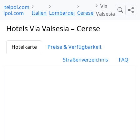
Via
hotelpoi.com
Suche
Teil
Italien
Lombardei
Cerese
Valsesia
Hotels Via Valsesia – Cerese
Hotelkarte
Preise & Verfügbarkeit
Straßenverzeichnis
FAQ