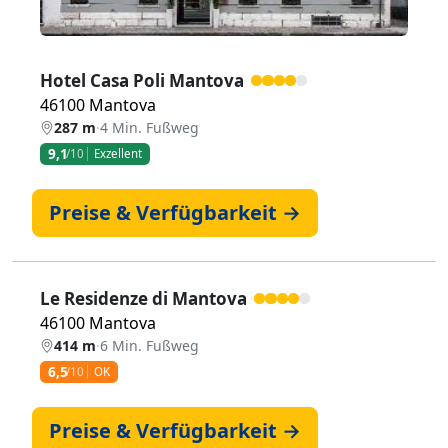
Hotel Casa Poli Mantova
46100 Mantova
287 m
·
4 Min. Fußweg
9,1
/10
Exzellent
Preise & Verfügbarkeit →
Le Residenze di Mantova
46100 Mantova
414 m
·
6 Min. Fußweg
6,5
/10
OK
Preise & Verfügbarkeit →