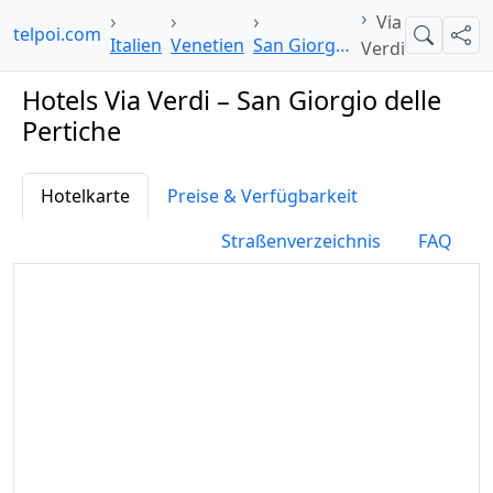
Via
hotelpoi.com
Suche
Teil
Italien
Venetien
San Giorgio delle Pertiche
Verdi
Hotels Via Verdi – San Giorgio delle
Pertiche
Hotelkarte
Preise & Verfügbarkeit
Straßenverzeichnis
FAQ