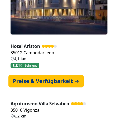
Zurück
Weiter
Hotel Ariston
35012 Campodarsego
4,1 km
8,8
/10
Sehr gut
Preise & Verfügbarkeit →
Agriturismo Villa Selvatico
35010 Vigonza
6,2 km