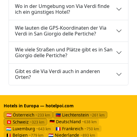
Wo in der Umgebung von Via Verdi finde
ich ein günstiges Hotel?
Wie lauten die GPS-Koordinaten der Via
Verdi in San Giorgio delle Pertiche?
Wie viele Straßen und Plätze gibt es in San
Giorgio delle Pertiche?
Gibt es die Via Verdi auch in anderen
Orten?
Hotels in Europa — hotelpoi.com
🇦🇹 Österreich
🇱🇮 Liechtenstein
~233 km
~261 km
🇩🇪 Deutschland
🇨🇭 Schweiz
~638 km
~323 km
🇱🇺 Luxemburg
🇫🇷 Frankreich
~643 km
~750 km
🇧🇪 Belgien
🇳🇱 Niederlande
~779 km
~893 km