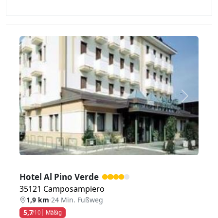
Zurück
Weiter
Hotel Al Pino Verde
35121 Camposampiero
1,9 km
·
24 Min. Fußweg
5,7
/10
Mäßig