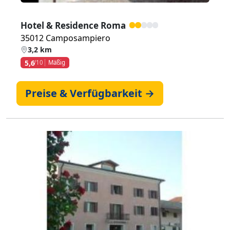
Hotel & Residence Roma
35012 Camposampiero
3,2 km
5,6
/10
Mäßig
Preise & Verfügbarkeit →
Zurück
Weiter