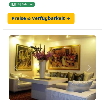
8,8
/10
Sehr gut
Preise & Verfügbarkeit →
Zurück
Weiter