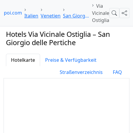
Via
elpoi.com
Vicinale
Suche
Teil
Italien
Venetien
San Giorgio delle Pertiche
Ostiglia
Hotels Via Vicinale Ostiglia – San
Giorgio delle Pertiche
Hotelkarte
Preise & Verfügbarkeit
Straßenverzeichnis
FAQ