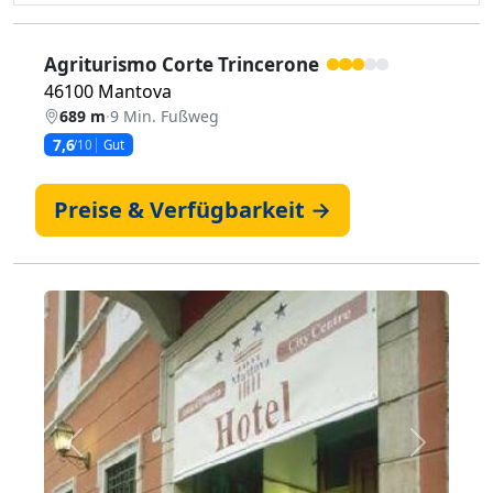
Agriturismo Corte Trincerone
46100 Mantova
689 m
·
9 Min. Fußweg
7,6
/10
Gut
Preise & Verfügbarkeit →
Zurück
Weiter