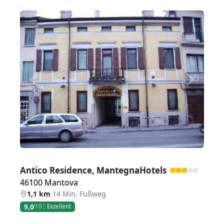
Zurück
Weiter
Antico Residence, MantegnaHotels
46100 Mantova
1,1 km
·
14 Min. Fußweg
9,0
/10
Exzellent