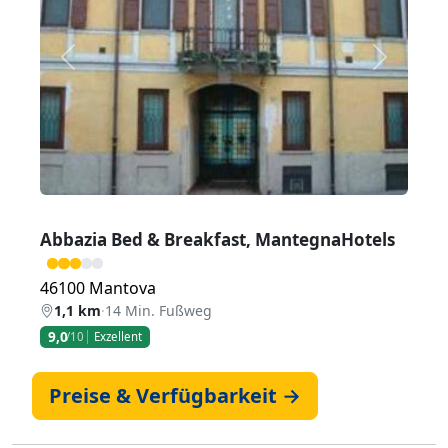
Zurück
Weiter
Abbazia Bed & Breakfast, MantegnaHotels
46100 Mantova
1,1 km
·
14 Min. Fußweg
9,0
/10
Exzellent
Preise & Verfügbarkeit →