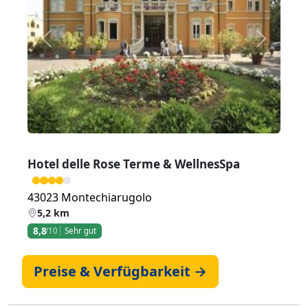
Zurück
Weiter
Hotel delle Rose Terme & WellnesSpa
43023 Montechiarugolo
5,2 km
8,8
/10
Sehr gut
Preise & Verfügbarkeit →