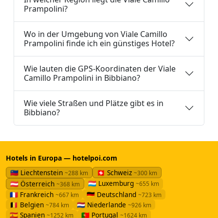
Prampolini?
Wo in der Umgebung von Viale Camillo
Prampolini finde ich ein günstiges Hotel?
Wie lauten die GPS-Koordinaten der Viale
Camillo Prampolini in Bibbiano?
Wie viele Straßen und Plätze gibt es in
Bibbiano?
Hotels in Europa — hotelpoi.com
🇱🇮 Liechtenstein
🇨🇭 Schweiz
~288 km
~300 km
🇱🇺 Luxemburg
🇦🇹 Österreich
~655 km
~368 km
🇫🇷 Frankreich
🇩🇪 Deutschland
~667 km
~723 km
🇧🇪 Belgien
🇳🇱 Niederlande
~784 km
~926 km
🇪🇸 Spanien
🇵🇹 Portugal
~1252 km
~1624 km