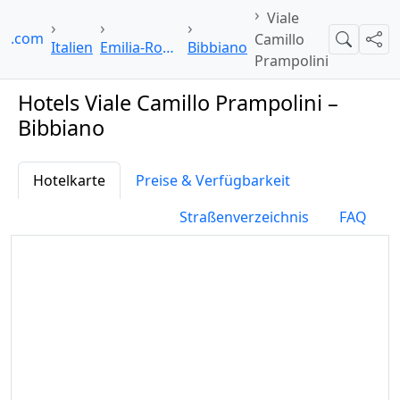
Viale
oi.com
Camillo
Suche
Teil
Italien
Emilia-Romagna
Bibbiano
Prampolini
Hotels Viale Camillo Prampolini –
Bibbiano
Hotelkarte
Preise & Verfügbarkeit
Straßenverzeichnis
FAQ