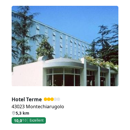
Zurück
Weiter
Hotel Terme
43023 Montechiarugolo
5,3 km
10,0
/10
Exzellent