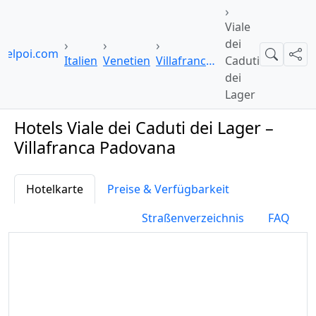
Viale
dei
telpoi.com
Suche
Teil
Italien
Venetien
Villafranca Padovana
Caduti
dei
Lager
Hotels Viale dei Caduti dei Lager –
Villafranca Padovana
Hotelkarte
Preise & Verfügbarkeit
Straßenverzeichnis
FAQ