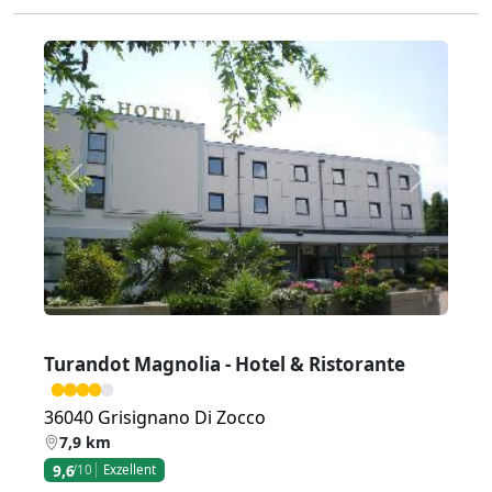
Zurück
Weiter
Turandot Magnolia - Hotel & Ristorante
36040 Grisignano Di Zocco
7,9 km
9,6
/10
Exzellent