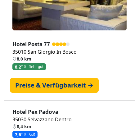
Hotel Posta 77
35010 San Giorgio In Bosco
8,0 km
8,2
/10
Sehr gut
Preise & Verfügbarkeit →
Hotel Pex Padova
35030 Selvazzano Dentro
8,4 km
7,6
/10
Gut