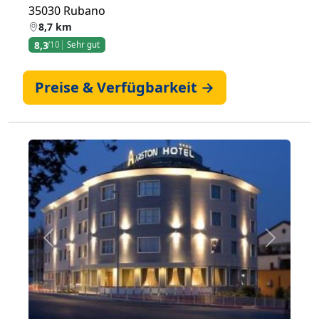
35030 Rubano
8,7 km
8,3
/10
Sehr gut
Preise & Verfügbarkeit →
Zurück
Weiter