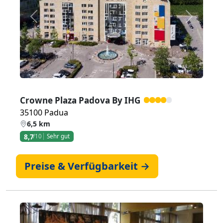
Zurück
Weiter
Crowne Plaza Padova By IHG
35100 Padua
6,5 km
8,7
/10
Sehr gut
Preise & Verfügbarkeit →