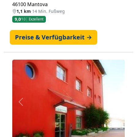
46100 Mantova
1,1 km
·
14 Min. Fußweg
9,0
/10
Exzellent
Preise & Verfügbarkeit →
Zurück
Weiter