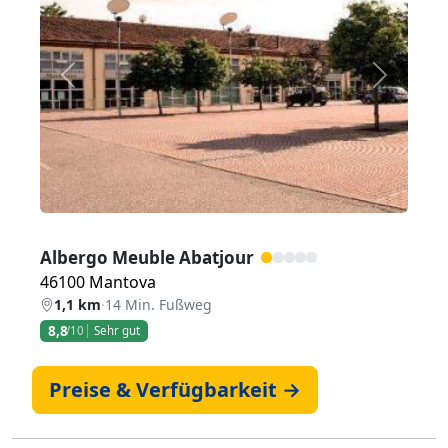
Zurück
Weiter
Albergo Meuble Abatjour
46100 Mantova
1,1 km
·
14 Min. Fußweg
8,8
/10
Sehr gut
Preise & Verfügbarkeit →