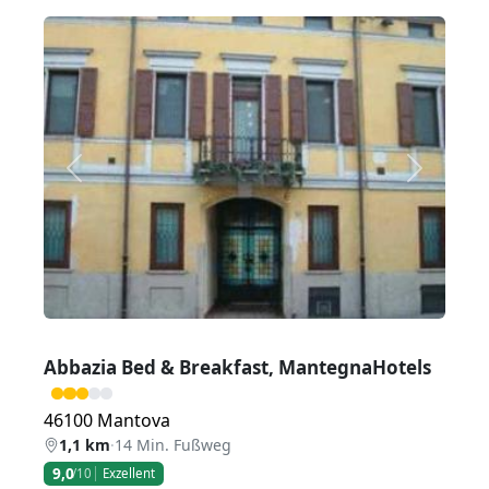
Zurück
Weiter
Abbazia Bed & Breakfast, MantegnaHotels
46100 Mantova
1,1 km
·
14 Min. Fußweg
9,0
/10
Exzellent