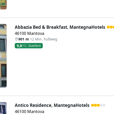
Abbazia Bed & Breakfast, MantegnaHotels
46100 Mantova
901 m
·
12 Min. Fußweg
9,0
/10
Exzellent
Weiter
Antico Residence, MantegnaHotels
46100 Mantova