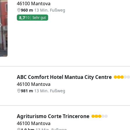
46100 Mantova
960 m
·
13 Min. Fußweg
8,7
/10
Sehr gut
Weiter
ABC Comfort Hotel Mantua City Centre
46100 Mantova
981 m
·
13 Min. Fußweg
Agriturismo Corte Trincerone
46100 Mantova
1,0 km
·
13 Min. Fußweg