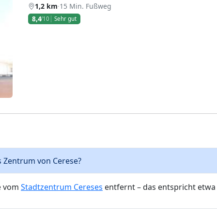
1,2 km
·
15 Min. Fußweg
8,4
/10
Sehr gut
Weiter
ins Zentrum von Cerese?
ie vom
Stadtzentrum Cereses
entfernt – das entspricht etwa