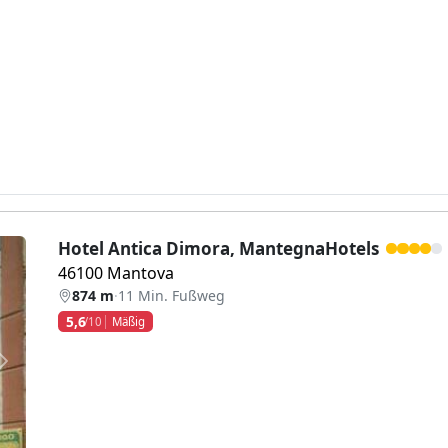
Hotel Antica Dimora, MantegnaHotels
46100 Mantova
874 m
·
11 Min. Fußweg
5,6
/10
Mäßig
Weiter