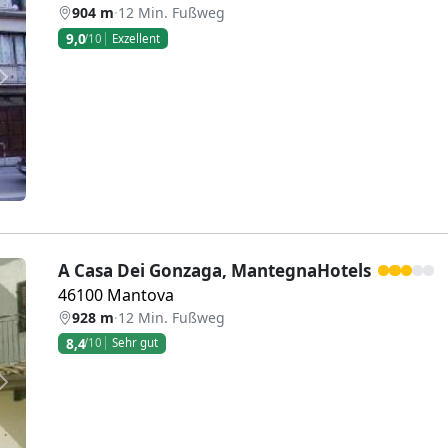
904 m
·
12 Min. Fußweg
9,0
/10
Exzellent
Weiter
A Casa Dei Gonzaga, MantegnaHotels
46100 Mantova
928 m
·
12 Min. Fußweg
8,4
/10
Sehr gut
Weiter