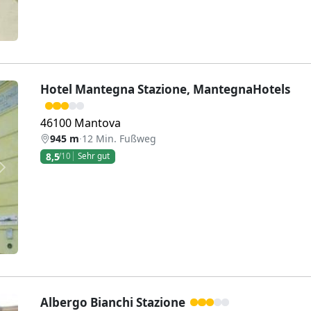
Hotel Mantegna Stazione, MantegnaHotels
46100 Mantova
945 m
·
12 Min. Fußweg
8,5
/10
Sehr gut
Weiter
Albergo Bianchi Stazione