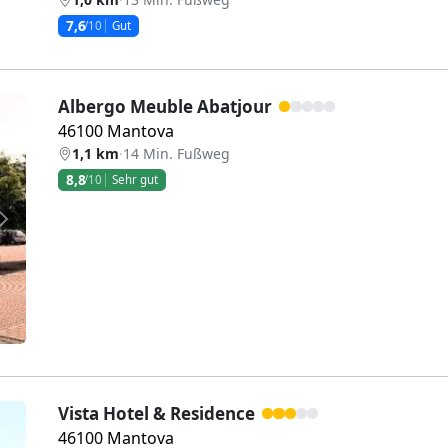
7,6
/10
Gut
Albergo Meuble Abatjour
46100 Mantova
1,1 km
·
14 Min. Fußweg
8,8
/10
Sehr gut
Weiter
Vista Hotel & Residence
46100 Mantova