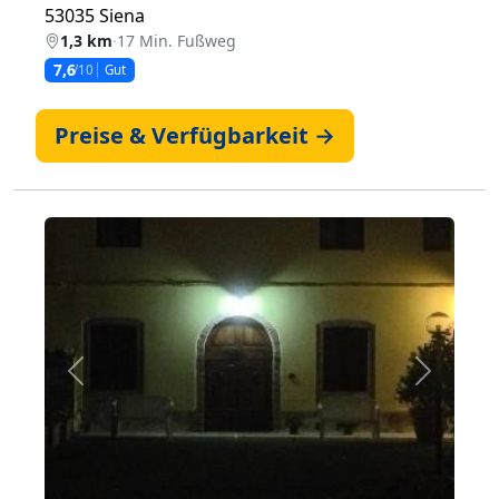
53035 Siena
1,3 km
·
17 Min. Fußweg
7,6
/10
Gut
Preise & Verfügbarkeit →
Zurück
Weiter