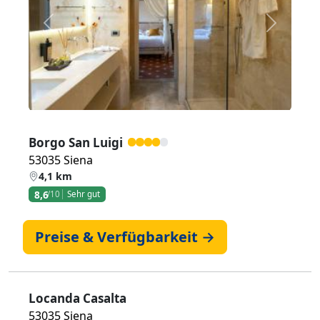
Zurück
Weiter
Borgo San Luigi
53035 Siena
4,1 km
8,6
/10
Sehr gut
Preise & Verfügbarkeit →
Locanda Casalta
53035 Siena