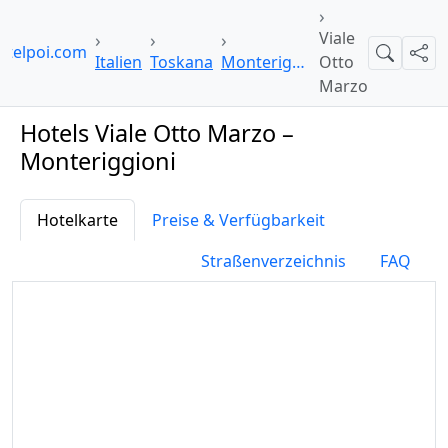
Viale
otelpoi.com
Suche
Teil
Italien
Toskana
Monteriggioni
Otto
Marzo
Hotels Viale Otto Marzo –
Monteriggioni
Hotelkarte
Preise & Verfügbarkeit
Straßenverzeichnis
FAQ