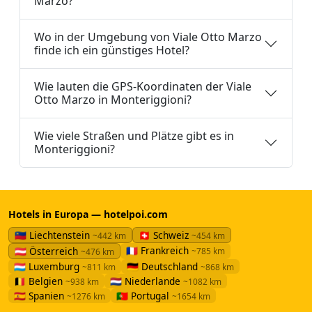
Marzo?
Wo in der Umgebung von Viale Otto Marzo
finde ich ein günstiges Hotel?
Wie lauten die GPS-Koordinaten der Viale
Otto Marzo in Monteriggioni?
Wie viele Straßen und Plätze gibt es in
Monteriggioni?
Hotels in Europa — hotelpoi.com
🇱🇮 Liechtenstein
🇨🇭 Schweiz
~442 km
~454 km
🇫🇷 Frankreich
🇦🇹 Österreich
~785 km
~476 km
🇱🇺 Luxemburg
🇩🇪 Deutschland
~811 km
~868 km
🇧🇪 Belgien
🇳🇱 Niederlande
~938 km
~1082 km
🇪🇸 Spanien
🇵🇹 Portugal
~1276 km
~1654 km