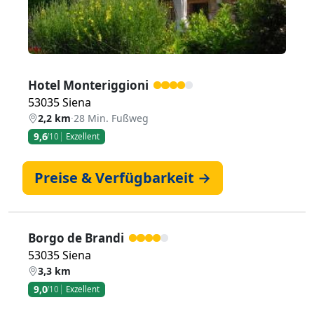
Hotel Monteriggioni
53035 Siena
2,2 km
·
28 Min. Fußweg
9,6
/10
Exzellent
Preise & Verfügbarkeit →
Borgo de Brandi
53035 Siena
3,3 km
9,0
/10
Exzellent