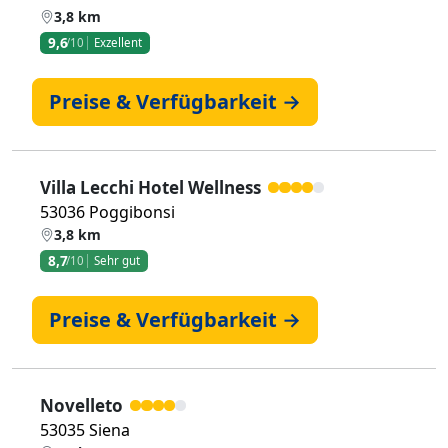
3,8 km
9,6
/10
Exzellent
Preise & Verfügbarkeit →
Villa Lecchi Hotel Wellness
53036 Poggibonsi
3,8 km
8,7
/10
Sehr gut
Preise & Verfügbarkeit →
Novelleto
53035 Siena