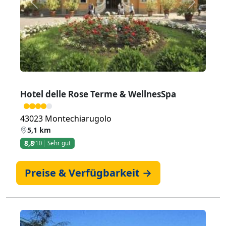
Zurück
Weiter
Hotel delle Rose Terme & WellnesSpa
43023 Montechiarugolo
5,1 km
8,8
/10
Sehr gut
Preise & Verfügbarkeit →