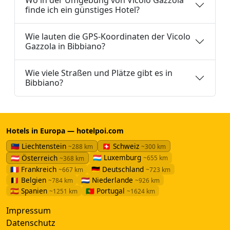
finde ich ein günstiges Hotel?
Wie lauten die GPS-Koordinaten der Vicolo
Gazzola in Bibbiano?
Wie viele Straßen und Plätze gibt es in
Bibbiano?
Hotels in Europa — hotelpoi.com
🇱🇮 Liechtenstein
🇨🇭 Schweiz
~288 km
~300 km
🇱🇺 Luxemburg
🇦🇹 Österreich
~655 km
~368 km
🇫🇷 Frankreich
🇩🇪 Deutschland
~667 km
~723 km
🇧🇪 Belgien
🇳🇱 Niederlande
~784 km
~926 km
🇪🇸 Spanien
🇵🇹 Portugal
~1251 km
~1624 km
Impressum
Datenschutz