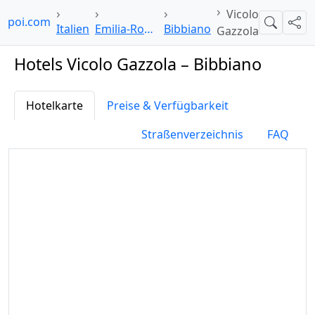
Vicolo
elpoi.com
Suche
Teil
Italien
Emilia-Romagna
Bibbiano
Gazzola
Hotels Vicolo Gazzola – Bibbiano
Hotelkarte
Preise & Verfügbarkeit
Straßenverzeichnis
FAQ