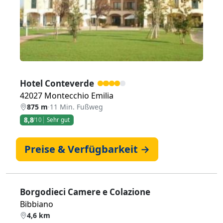
Hotel Conteverde
42027 Montecchio Emilia
875 m
·
11 Min. Fußweg
8,8
/10
Sehr gut
Preise & Verfügbarkeit →
Borgodieci Camere e Colazione
Bibbiano
4,6 km