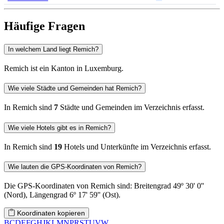
Häufige Fragen
In welchem Land liegt Remich?
Remich ist ein Kanton in Luxemburg.
Wie viele Städte und Gemeinden hat Remich?
In Remich sind
7
Städte und Gemeinden im Verzeichnis erfasst.
Wie viele Hotels gibt es in Remich?
In Remich sind
19
Hotels und Unterkünfte im Verzeichnis erfasst.
Wie lauten die GPS-Koordinaten von Remich?
Die GPS-Koordinaten von Remich sind: Breitengrad 49º 30' 0''
(Nord), Längengrad 6º 17' 59'' (Ost).
Koordinaten kopieren
B
C
D
E
F
G
H
J
K
L
M
N
P
R
S
T
U
V
W