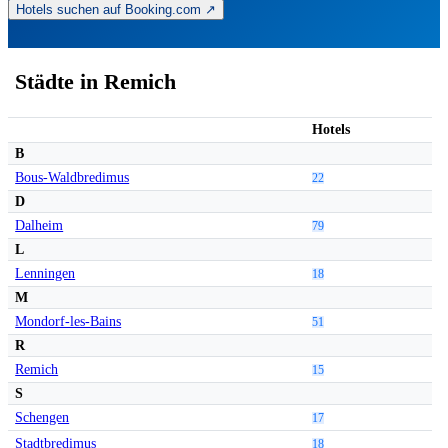
Hotels suchen auf Booking.com ↗
Städte in Remich
Hotels
B
Bous-Waldbredimus
22
D
Dalheim
79
L
Lenningen
18
M
Mondorf-les-Bains
51
R
Remich
15
S
Schengen
17
Stadtbredimus
18