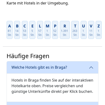
Karte mit Hotels in der Umgebung.
A
B
C
E
L
M
P
R
T
U
V
Z
81
14
53
5
57
1
52
1.391
263
1
11
1
Str.
Str.
Str.
Str.
Str.
Str.
Str.
Str.
Str.
Str.
Str.
Str.
Häufige Fragen
Welche Hotels gibt es in Braga?
Hotels in Braga finden Sie auf der interaktiven
Hotelkarte oben. Preise vergleichen und
günstige Unterkünfte direkt per Klick buchen.