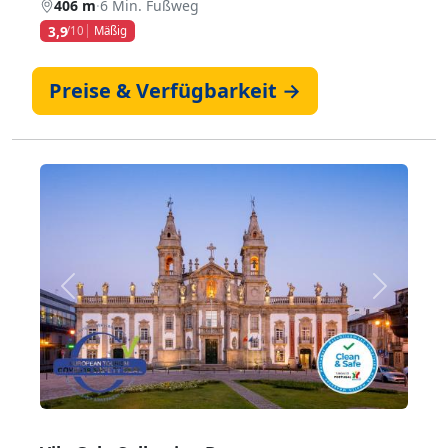
406 m
·
6 Min. Fußweg
3,9
/10
Mäßig
Preise & Verfügbarkeit →
Zurück
Weiter