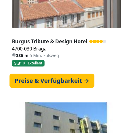
Burgus Tribute & Design Hotel
4700-030 Braga
386 m
·
5 Min. Fußweg
9,3
/10
Exzellent
Preise & Verfügbarkeit →