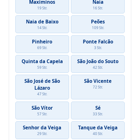
Maximinos
Naia
19 Str.
16 Str.
Naia de Baixo
Peões
14 Str.
109 Str.
Pinheiro
Ponte Falcão
69 Str.
3 Str.
Quinta da Capela
São João do Souto
59 Str.
42 Str.
São José de São
São Vicente
Lázaro
72 Str.
47 Str.
São Vítor
Sé
57 Str.
33 Str.
Senhor da Veiga
Tanque da Veiga
29 Str.
40 Str.