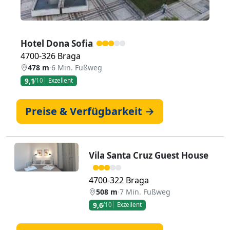
Hotel Dona Sofia
4700-326 Braga
478 m
·
6 Min. Fußweg
9,1
/10
Exzellent
Preise & Verfügbarkeit →
Vila Santa Cruz Guest House
4700-322 Braga
508 m
·
7 Min. Fußweg
9,6
/10
Exzellent