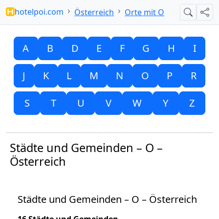
hotelpoi.com
Österreich
Orte mit O
Suche
Teil
A
B
D
E
F
G
H
I
J
K
L
M
N
O
P
R
S
T
U
V
W
Y
Z
Städte und Gemeinden – O –
Österreich
Städte und Gemeinden – O – Österreich