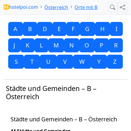
hotelpoi.com
Österreich
Orte mit B
Suche
Teil
A
B
D
E
F
G
H
I
J
K
L
M
N
O
P
R
S
T
U
V
W
Y
Z
Städte und Gemeinden – B –
Österreich
Städte und Gemeinden – B – Österreich