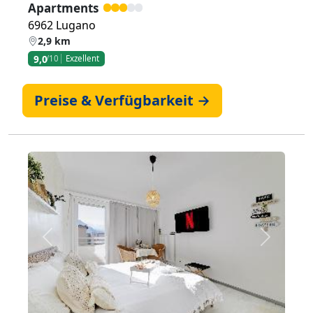
Apartments
6962 Lugano
2,9 km
9,0
/10
Exzellent
Preise & Verfügbarkeit →
Zurück
Weiter