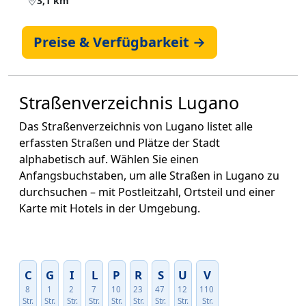
3,1 km
Preise & Verfügbarkeit →
Straßenverzeichnis Lugano
Das Straßenverzeichnis von Lugano listet alle
erfassten Straßen und Plätze der Stadt
alphabetisch auf. Wählen Sie einen
Anfangsbuchstaben, um alle Straßen in Lugano zu
durchsuchen – mit Postleitzahl, Ortsteil und einer
Karte mit Hotels in der Umgebung.
C
G
I
L
P
R
S
U
V
8
1
2
7
10
23
47
12
110
Str.
Str.
Str.
Str.
Str.
Str.
Str.
Str.
Str.