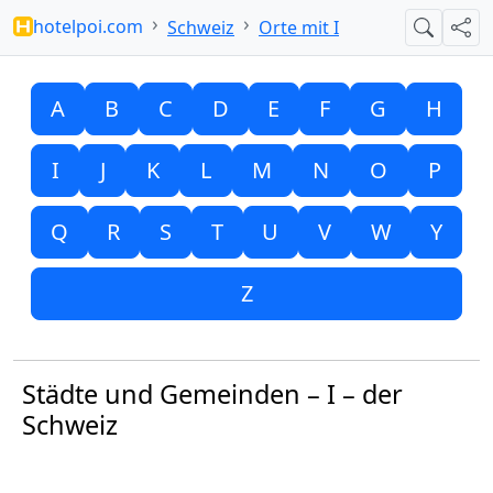
hotelpoi.com
Schweiz
Orte mit I
Suche
Teil
A
B
C
D
E
F
G
H
I
J
K
L
M
N
O
P
Q
R
S
T
U
V
W
Y
Z
Städte und Gemeinden – I – der
Schweiz