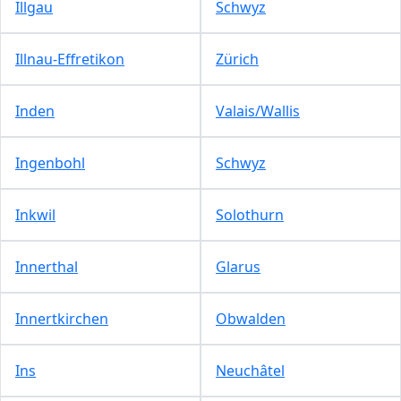
Illgau
Schwyz
Illnau-Effretikon
Zürich
Inden
Valais/Wallis
Ingenbohl
Schwyz
Inkwil
Solothurn
Innerthal
Glarus
Innertkirchen
Obwalden
Ins
Neuchâtel