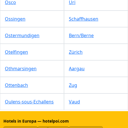
Osco
Uri
Ossingen
Schaffhausen
Ostermundigen
Bern/Berne
Otelfingen
Zürich
Othmarsingen
Aargau
Ottenbach
Zug
Oulens-sous-Echallens
Vaud
Hotels in Europa — hotelpoi.com