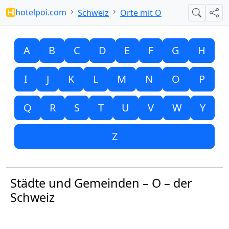
hotelpoi.com
Schweiz
Orte mit O
Suche
Teil
A
B
C
D
E
F
G
H
I
J
K
L
M
N
O
P
Q
R
S
T
U
V
W
Y
Z
Städte und Gemeinden – O – der
Schweiz