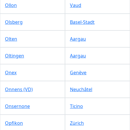
Ollon
Vaud
Olsberg
Basel-Stadt
Olten
Aargau
Oltingen
Aargau
Onex
Genève
Onnens (VD)
Neuchâtel
Onsernone
Ticino
Opfikon
Zürich