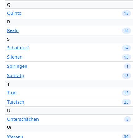
Q
Quinto
15
R
Realp
14
S
Schattdorf
14
Silenen
15
Spiringen
1
Sumvitg
13
T
Trun
13
Tujetsch
25
U
Unterschächen
5
W
Wassen
36