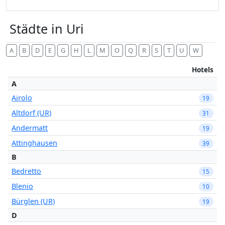
Städte in Uri
A
B
D
E
G
H
L
M
O
Q
R
S
T
U
W
Hotels
A
Airolo
19
Altdorf (UR)
31
Andermatt
19
Attinghausen
39
B
Bedretto
15
Blenio
10
Bürglen (UR)
19
D