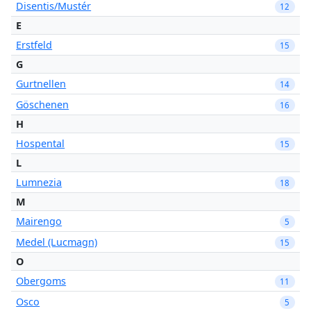
Disentis/Mustér
12
E
Erstfeld
15
G
Gurtnellen
14
Göschenen
16
H
Hospental
15
L
Lumnezia
18
M
Mairengo
5
Medel (Lucmagn)
15
O
Obergoms
11
Osco
5