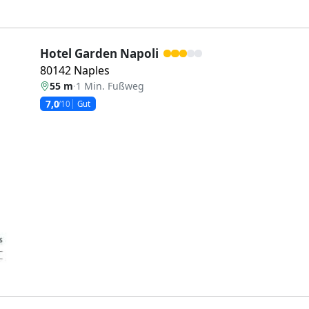
Hotel Garden Napoli
80142 Naples
55 m
·
1 Min. Fußweg
7,0
/10
Gut
Weiter