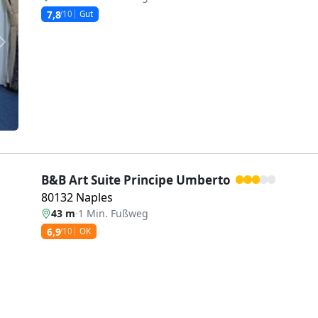
7,8
/10
Gut
Weiter
B&B Art Suite Principe Umberto
80132 Naples
43 m
·
1 Min. Fußweg
6,9
/10
OK
Weiter