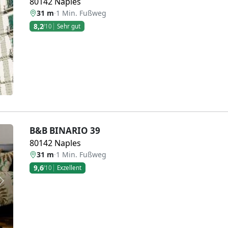
80142 Naples
31 m
·
1 Min. Fußweg
8,2
/10
Sehr gut
Weiter
B&B BINARIO 39
80142 Naples
31 m
·
1 Min. Fußweg
9,6
/10
Exzellent
Weiter