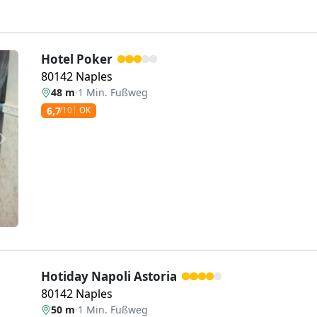
Hotel Poker
80142 Naples
48 m
·
1 Min. Fußweg
6,7
/10
OK
Weiter
Hotiday Napoli Astoria
80142 Naples
50 m
·
1 Min. Fußweg