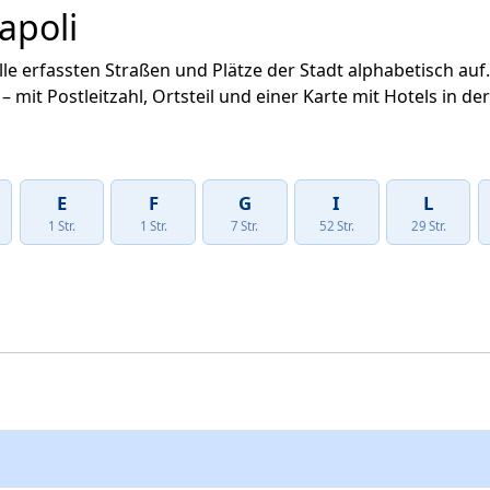
apoli
alle erfassten Straßen und Plätze der Stadt alphabetisch a
– mit Postleitzahl, Ortsteil und einer Karte mit Hotels in 
E
F
G
I
L
1 Str.
1 Str.
7 Str.
52 Str.
29 Str.