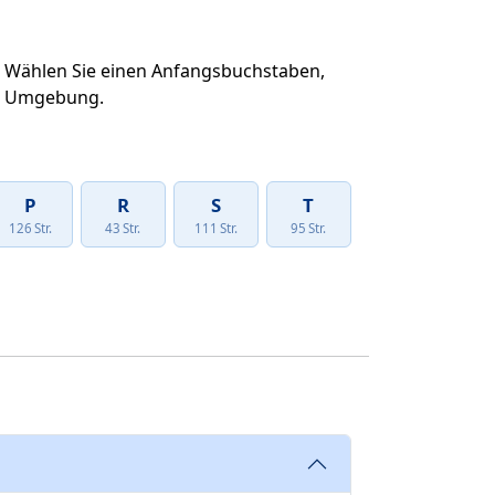
uf. Wählen Sie einen Anfangsbuchstaben,
der Umgebung.
P
R
S
T
126 Str.
43 Str.
111 Str.
95 Str.