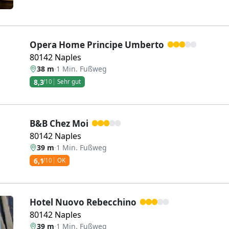
Opera Home Principe Umberto
80142 Naples
38 m
·
1 Min. Fußweg
8,3
/10
Sehr gut
B&B Chez Moi
80142 Naples
39 m
·
1 Min. Fußweg
6,1
/10
OK
Hotel Nuovo Rebecchino
80142 Naples
39 m
·
1 Min. Fußweg