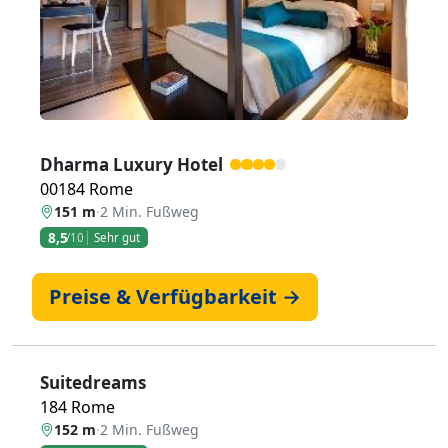
Dharma Luxury Hotel
00184 Rome
151 m
·
2 Min. Fußweg
8,5
/10
Sehr gut
Preise & Verfügbarkeit →
Suitedreams
184 Rome
152 m
·
2 Min. Fußweg