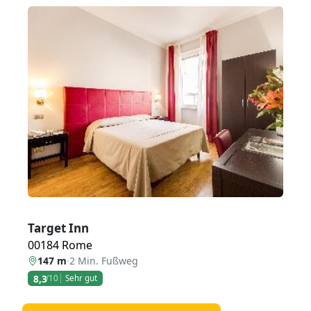
Zurück
Weiter
Target Inn
00184 Rome
147 m
·
2 Min. Fußweg
8,3
/10
Sehr gut