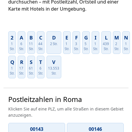
durchsuchen – mit Postleitzahl, Ortsteil und einer
Karte mit Hotels in der Umgebung.
2
A
B
C
D
E
F
G
I
L
M
N
1
6
11
44
2 Str.
1
3
5
1
439
2
1
Str.
Str.
Str.
Str.
Str.
Str.
Str.
Str.
Str.
Str.
Str.
Q
R
S
T
V
1
17
61
6
13.553
Str.
Str.
Str.
Str.
Str.
Postleitzahlen in Roma
Klicken Sie auf eine PLZ, um alle Straßen in diesem Gebiet
anzuzeigen.
00143
00146