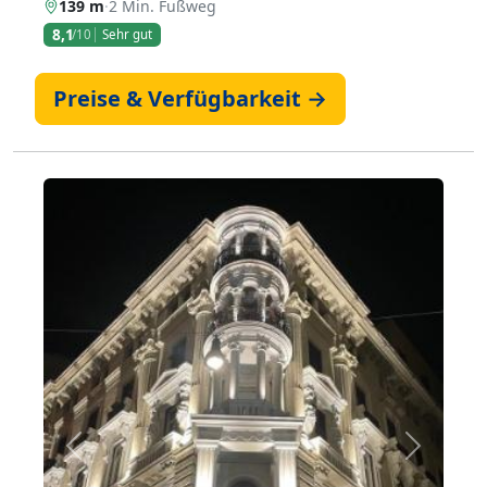
139 m
·
2 Min. Fußweg
8,1
/10
Sehr gut
Preise & Verfügbarkeit →
Zurück
Weiter