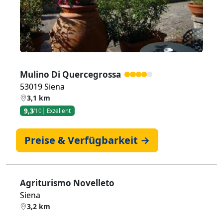
Mulino Di Quercegrossa
53019 Siena
3,1 km
9,3
/10
Exzellent
Preise & Verfügbarkeit →
Agriturismo Novelleto
Siena
3,2 km