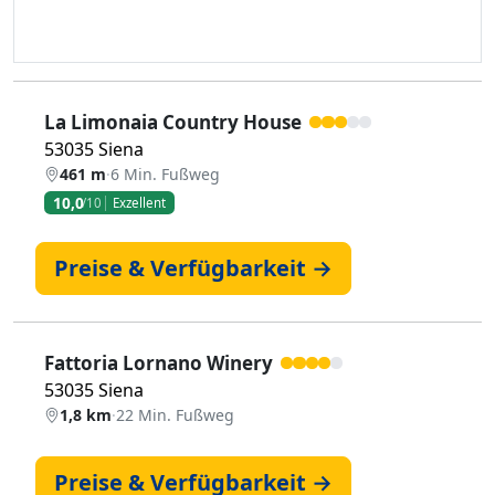
La Limonaia Country House
53035 Siena
461 m
·
6 Min. Fußweg
10,0
/10
Exzellent
Preise & Verfügbarkeit →
Fattoria Lornano Winery
53035 Siena
1,8 km
·
22 Min. Fußweg
Preise & Verfügbarkeit →