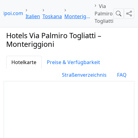
Via
elpoi.com
Palmiro
Suche
Teil
Italien
Toskana
Monteriggioni
Togliatti
Hotels Via Palmiro Togliatti –
Monteriggioni
Hotelkarte
Preise & Verfügbarkeit
Straßenverzeichnis
FAQ