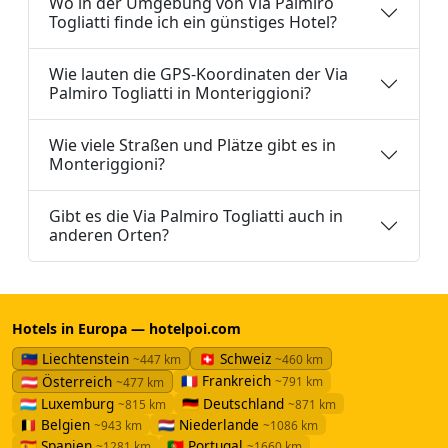
Wo in der Umgebung von Via Palmiro
Togliatti finde ich ein günstiges Hotel?
Wie lauten die GPS-Koordinaten der Via
Palmiro Togliatti in Monteriggioni?
Wie viele Straßen und Plätze gibt es in
Monteriggioni?
Gibt es die Via Palmiro Togliatti auch in
anderen Orten?
Hotels in Europa — hotelpoi.com
🇱🇮 Liechtenstein
🇨🇭 Schweiz
~447 km
~460 km
🇫🇷 Frankreich
🇦🇹 Österreich
~791 km
~477 km
🇱🇺 Luxemburg
🇩🇪 Deutschland
~815 km
~871 km
🇧🇪 Belgien
🇳🇱 Niederlande
~943 km
~1086 km
🇪🇸 Spanien
🇵🇹 Portugal
~1281 km
~1660 km