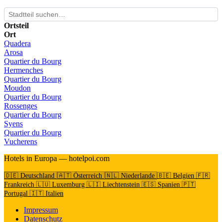
Ortsteil
Ort
Quadera
Arosa
Quartier du Bourg
Hermenches
Quartier du Bourg
Moudon
Quartier du Bourg
Rossenges
Quartier du Bourg
Syens
Quartier du Bourg
Vucherens
Hotels in Europa — hotelpoi.com
🇩🇪 Deutschland
🇦🇹 Österreich
🇳🇱 Niederlande
🇧🇪 Belgien
🇫🇷
Frankreich
🇱🇺 Luxemburg
🇱🇮 Liechtenstein
🇪🇸 Spanien
🇵🇹
Portugal
🇮🇹 Italien
Impressum
Datenschutz