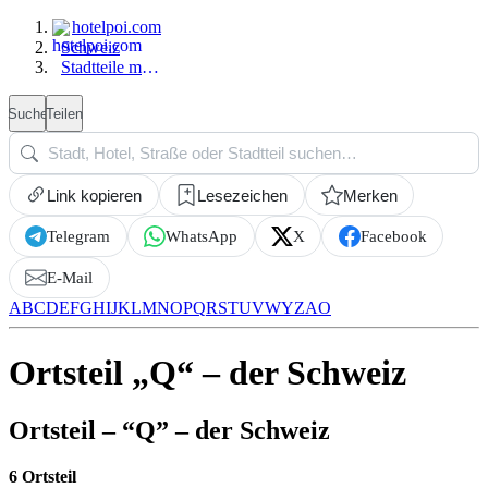
hotelpoi.com
Schweiz
Stadtteile mit Q
Suche
Teilen
Link kopieren
Lesezeichen
Merken
Telegram
WhatsApp
X
Facebook
E-Mail
A
B
C
D
E
F
G
H
I
J
K
L
M
N
O
P
Q
R
S
T
U
V
W
Y
Z
A
O
Ortsteil „Q“ – der Schweiz
Ortsteil – “Q” – der Schweiz
6 Ortsteil