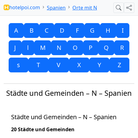
hotelpoi.com
Spanien
Orte mit N
Suche
Teil
A
B
C
D
F
G
H
I
J
l
M
N
O
P
Q
R
s
T
V
X
Y
Z
Städte und Gemeinden – N – Spanien
Städte und Gemeinden – N – Spanien
20 Städte und Gemeinden