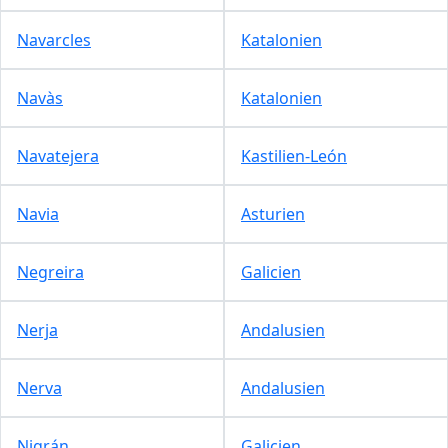
Navarcles
Katalonien
Navàs
Katalonien
Navatejera
Kastilien-León
Navia
Asturien
Negreira
Galicien
Nerja
Andalusien
Nerva
Andalusien
Nigrán
Galicien