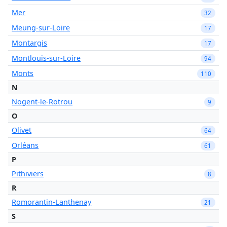
Mer
32
Meung-sur-Loire
17
Montargis
17
Montlouis-sur-Loire
94
Monts
110
N
Nogent-le-Rotrou
9
O
Olivet
64
Orléans
61
P
Pithiviers
8
R
Romorantin-Lanthenay
21
S