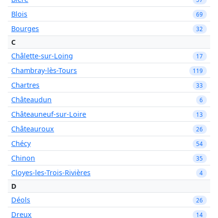
Blois
69
Bourges
32
C
Châlette-sur-Loing
17
Chambray-lès-Tours
119
Chartres
33
Châteaudun
6
Châteauneuf-sur-Loire
13
Châteauroux
26
Chécy
54
Chinon
35
Cloyes-les-Trois-Rivières
4
D
Déols
26
Dreux
14