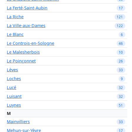
La Ferté-Saint-Aubin
17
La Riche
121
La Ville-aux-Dames
122
Le Blanc
6
Le Controis-en-Sologne
46
Le Malesherbois
10
Le Poinçonnet
26
Lèves
33
Loches
9
Lucé
32
Luisant
32
Luynes
51
M
Mainvilliers
33
Mehun-sur-Yèvre
17