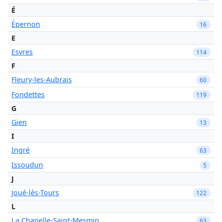
É
Épernon
16
E
Esvres
114
F
Fleury-les-Aubrais
60
Fondettes
119
G
Gien
13
I
Ingré
63
Issoudun
5
J
Joué-lès-Tours
122
L
La Chapelle-Saint-Mesmin
63