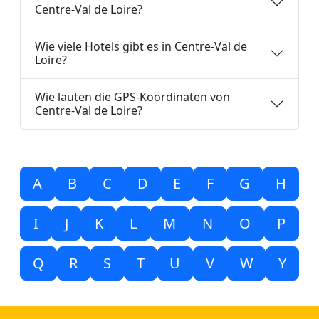
Centre-Val de Loire?
Wie viele Hotels gibt es in Centre-Val de
Loire?
Wie lauten die GPS-Koordinaten von
Centre-Val de Loire?
A
B
C
D
E
F
G
H
I
J
K
L
M
N
O
P
Q
R
S
T
U
V
W
Y