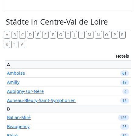
Städte in Centre-Val de Loire
A
B
C
D
É
E
F
G
I
J
L
M
N
O
P
R
S
T
V
Hotels
A
Amboise
61
Amilly
18
Aubigny-sur-Nère
5
Auneau-Bleury-Saint-Symphorien
15
B
Ballan-Miré
126
Beaugency
25
Bléré
57