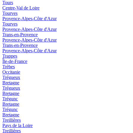
Tours
Centre-Val de Loire
Tourves
Provence-Alpes-Côte d'Azur
Tourves
Provence-Alpes-Côte d'Azur
Trans-en-Provence
Provence-Alpes-Côte d'Azur
Trans-en-Provence
Provence-Alpes-Côte d'Azur
Trappes
Île-de-France
Trèbes
Occitanie
Trégueux
Bretagne
Trégueux
Bretagne
Trégunc
Bretagne
Trégunc
Bretagne
Treillières
Pays de la Loire
Treillières