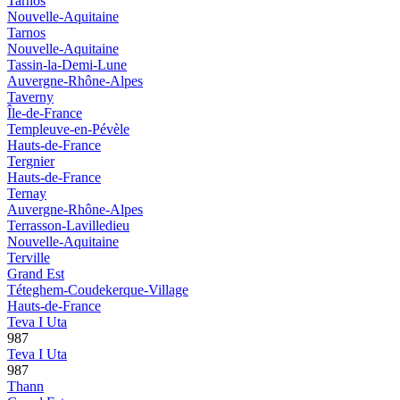
Tarnos
Nouvelle-Aquitaine
Tarnos
Nouvelle-Aquitaine
Tassin-la-Demi-Lune
Auvergne-Rhône-Alpes
Taverny
Île-de-France
Templeuve-en-Pévèle
Hauts-de-France
Tergnier
Hauts-de-France
Ternay
Auvergne-Rhône-Alpes
Terrasson-Lavilledieu
Nouvelle-Aquitaine
Terville
Grand Est
Téteghem-Coudekerque-Village
Hauts-de-France
Teva I Uta
987
Teva I Uta
987
Thann