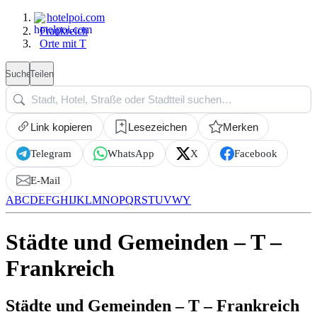
hotelpoi.com
Frankreich
Orte mit T
Suche
Teilen
Link kopieren
Lesezeichen
Merken
Telegram
WhatsApp
X
Facebook
E-Mail
A
B
C
D
E
F
G
H
I
J
K
L
M
N
O
P
Q
R
S
T
U
V
W
Y
Städte und Gemeinden – T –
Frankreich
Städte und Gemeinden – T – Frankreich