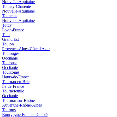
Nouvelle-Aquitaine
Tonnay-Charente
Nouvelle-Aquitaine
Tonneins
Nouvelle-Aquitaine
Torcy
Île-de-France
Toul
Grand Est
Toulon
Provence-Alpes-Côte d'Azur
Toulouges
Occitanie
Toulouse
Occitanie
Tourcoing
Hauts-de-France
Tournan-en-Brie
Île-de-France
Tournefeuille
Occitanie
Tournon-sur-Rhône
Auvergne-Rhône-Alpes
Tournus
Bourgogne-Franche-Comté