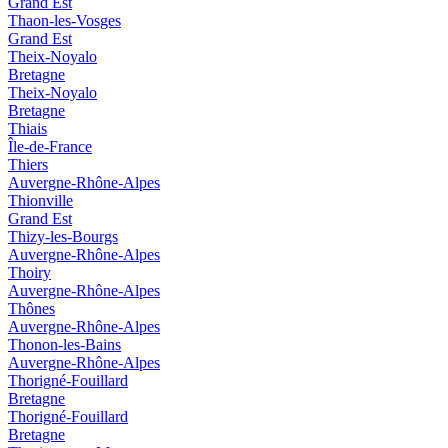
Grand Est
Thaon-les-Vosges
Grand Est
Theix-Noyalo
Bretagne
Theix-Noyalo
Bretagne
Thiais
Île-de-France
Thiers
Auvergne-Rhône-Alpes
Thionville
Grand Est
Thizy-les-Bourgs
Auvergne-Rhône-Alpes
Thoiry
Auvergne-Rhône-Alpes
Thônes
Auvergne-Rhône-Alpes
Thonon-les-Bains
Auvergne-Rhône-Alpes
Thorigné-Fouillard
Bretagne
Thorigné-Fouillard
Bretagne