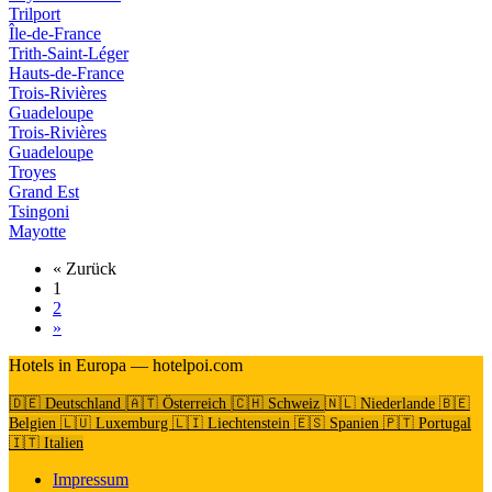
Trilport
Île-de-France
Trith-Saint-Léger
Hauts-de-France
Trois-Rivières
Guadeloupe
Trois-Rivières
Guadeloupe
Troyes
Grand Est
Tsingoni
Mayotte
« Zurück
1
2
»
Hotels in Europa — hotelpoi.com
🇩🇪 Deutschland
🇦🇹 Österreich
🇨🇭 Schweiz
🇳🇱 Niederlande
🇧🇪
Belgien
🇱🇺 Luxemburg
🇱🇮 Liechtenstein
🇪🇸 Spanien
🇵🇹 Portugal
🇮🇹 Italien
Impressum