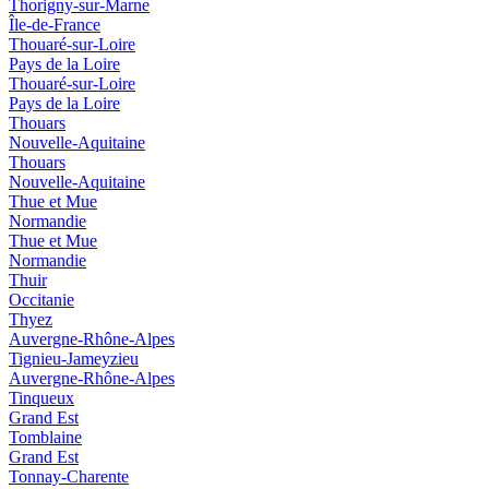
Thorigny-sur-Marne
Île-de-France
Thouaré-sur-Loire
Pays de la Loire
Thouaré-sur-Loire
Pays de la Loire
Thouars
Nouvelle-Aquitaine
Thouars
Nouvelle-Aquitaine
Thue et Mue
Normandie
Thue et Mue
Normandie
Thuir
Occitanie
Thyez
Auvergne-Rhône-Alpes
Tignieu-Jameyzieu
Auvergne-Rhône-Alpes
Tinqueux
Grand Est
Tomblaine
Grand Est
Tonnay-Charente